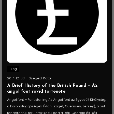
Blog
2017-12-03
Szegedi Kata
A Brief History of the British Pound – Az
angol font rövid története
Angol font – Font sterling Az Angol font az Egyesült Királyság,
a koronafüggőségek (Man-sziget, Guernsey, Jersey), a brit
tengerentúli területek közül pedig Déli-Georgia és Déli-