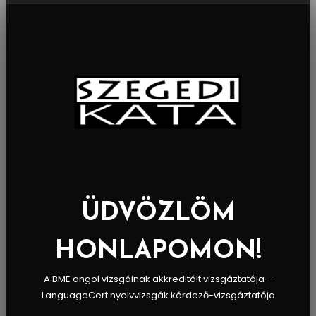
Skip
To
Content
ÜDVÖZLÖM
HONLAPOMON!
A BME angol vizsgáinak akkreditált vizsgáztatója –
LanguageCert nyelvvizsgák kérdező-vizsgáztatója