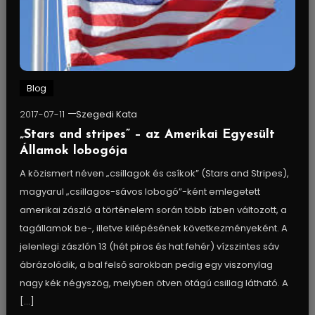
Blog
2017-07-11
Szegedi Kata
„Stars and stripes” – az Amerikai Egyesült
Államok lobogója
A közismert néven „csillagok és csíkok” (Stars and Stripes),
magyarul „csillagos-sávos lobogó”-ként emlegetett
amerikai zászló a történelem során több ízben változott, a
tagállamok be-, illetve kilépésének következményeként. A
jelenlegi zászlón 13 (hét piros és hat fehér) vízszintes sáv
ábrázolódik, a bal felső sarokban pedig egy viszonylag
nagy kék négyszög, melyben ötven ötágú csillag látható. A
[…]