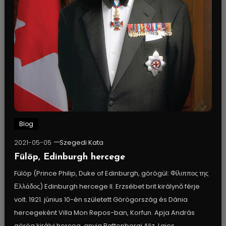
Blog
2021-05-05
Szegedi Kata
Fülöp, Edinburgh hercege
Fülöp (Prince Philip, Duke of Edinburgh, görögül: Φίλιππος της
Ελλάδος) Edinburgh hercege II. Erzsébet brit királynő férje
volt. 1921. június 10-én született Görögország és Dánia
hercegeként Villa Mon Repos-ban, Korfun. Apja András
görög királyi herceg, anyja Battenbergi Aliz, Lajos