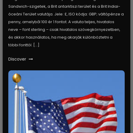
Sandwich-szigetek, a Brit antarktiszi terület és a Brit Indiai-
óceáni Terület valutája. Jele: £, ISO kódja: GBP; váltópénze a
penny, amelyből 100 ér 1 fontot. A valuta teljes, hivatalos
neve – font sterling – csak hivatalos szövegkörnyezetben,
és akkor használatos, ha meg akarják különböztetni a
többi fonttól. […]
Discover