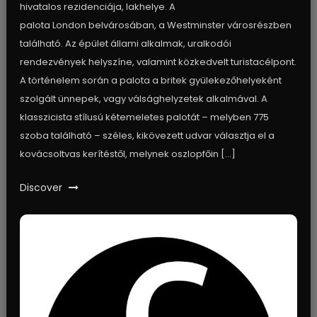
hivatalos rezidenciája, lakhelye. A
palota London belvárosában, a Westminster városrészben
található. Az épület állami alkalmak, uralkodói
rendezvények helyszíne, valamint közkedvelt turistacélpont.
A történelem során a palota a britek gyülekezőhelyeként
szolgált ünnepek, vagy válsághelyzetek alkalmával. A
klasszicista stílusú kétemeletes palotát – melyben 775
szoba található – széles, kikövezett udvar választja el a
kovácsoltvas kerítéstől, melynek oszlopfőin […]
Discover