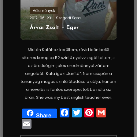
Vélemények
2017-06-23
Szegedi Kata
Árvai Zsolt – Eger
Miután Katához kerültem, rövid időn belül
sikeres komplex B2 szintű nyelvvizsgát tettem, s
az érettségim jeles eredménnyel zártam
angolból. Kata igazi „tanító”. Nem csupán a
tananyag magas szintű átadása a célja, hanem
a nevelés is fontos szerepet tölt be nála az
órán. She was my best English teacher ever.
Facebook
Twitter
Pinterest
Gmail
Share
Email