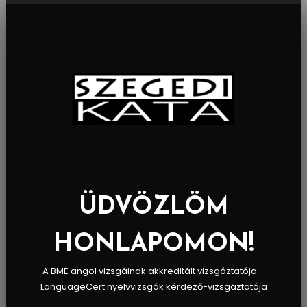
Skip
To
Content
ÜDVÖZLÖM
HONLAPOMON!
A BME angol vizsgáinak akkreditált vizsgáztatója –
LanguageCert nyelvvizsgák kérdező-vizsgáztatója