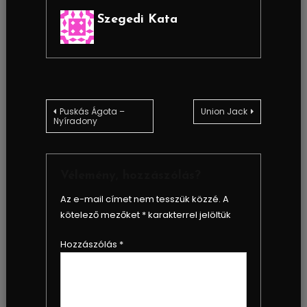
Szegedi Kata
Bejegyzés
Puskás Ágota –
Union Jack
Nyíradony
navigáció
Vélemény, hozzászólás?
Az e-mail címet nem tesszük közzé.
A
kötelező mezőket
*
karakterrel jelöltük
Hozzászólás
*