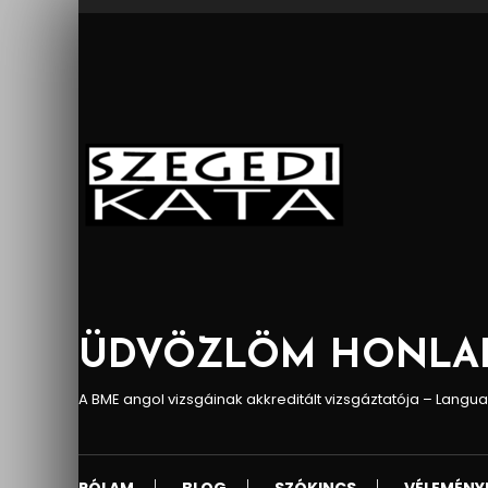
Skip
To
Content
ÜDVÖZLÖM HONLA
A BME angol vizsgáinak akkreditált vizsgáztatója – Lang