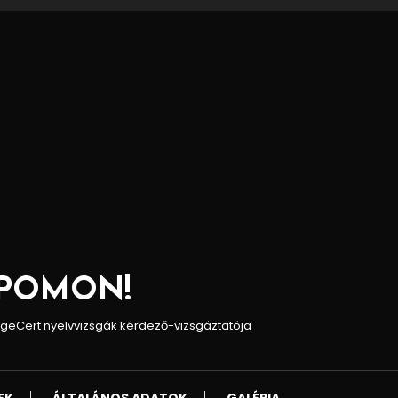
POMON!
uageCert nyelvvizsgák kérdező-vizsgáztatója