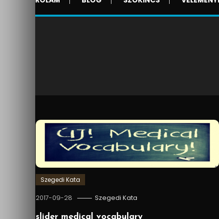
RÓLAM
BLOG
SZÓKINCS
VÉLEMÉNY
Szegedi Kata
2017-09-28
Szegedi Kata
slider medical vocabulary